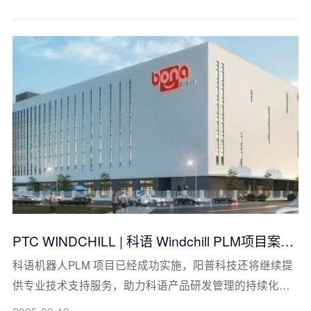
料、精密模具、汽车精密组件、精密注塑等产品和服务。
顺威股份是一家以科技创新为驱动力的公司，是市级认定
PTC WINDCHILL | 科语 Windchill PLM项目案例
分享
科语机器人PLM 项目已经成功实施，阳普科技还将继续提
供专业技术支持服务，助力科语产品研发管理的持续化发
展。
2025-09-19