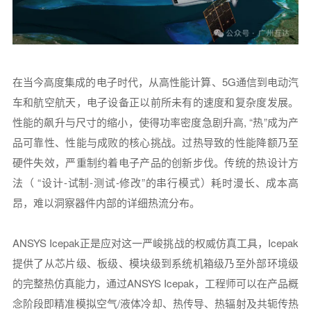
在当今高度集成的电子时代，从高性能计算、5G通信到电动汽
车和航空航天，电子设备正以前所未有的速度和复杂度发展。
性能的飙升与尺寸的缩小，使得功率密度急剧升高, “热”成为产
品可靠性、性能与成败的核心挑战。过热导致的性能降额乃至
硬件失效，严重制约着电子产品的创新步伐。传统的热设计方
法（ “设计-试制-测试-修改”的串行模式）耗时漫长、成本高
昂，难以洞察器件内部的详细热流分布。
ANSYS Icepak正是应对这一严峻挑战的权威仿真工具，Icepak
提供了从芯片级、板级、模块级到系统机箱级乃至外部环境级
的完整热仿真能力，通过ANSYS Icepak，工程师可以在产品概
念阶段即精准模拟空气/液体冷却、热传导、热辐射及共轭传热