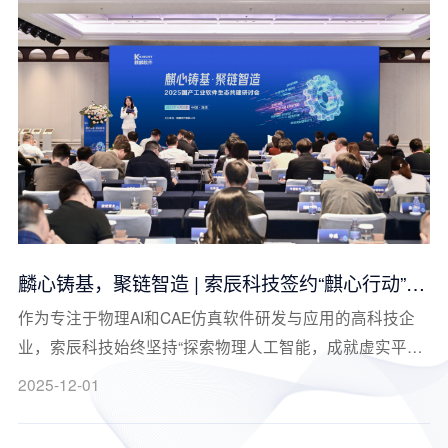
麟心铸基，聚链智造 | 索辰科技签约“麒心行动”合
作伙伴，共绘工业软件新蓝图
作为专注于物理AI和CAE仿真软件研发与应用的高科技企
业，索辰科技始终坚持“探索物理人工智能，成就虚实平行
世界”的理念与使命，致力于通过前沿科技推动行业创新与
2025-12-01
变革。此次参与“麒麟操作系统工业软件天池资源平台暨麒
心行动”签约及圆桌论坛，不仅是索辰在生态合作方面的又