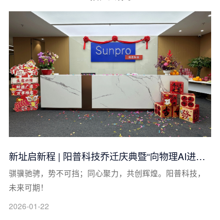
新址启新程 | 阳普科技乔迁庆典暨“向物理AI进军”
动员大会圆满举行
骐骥驰骋，势不可挡；同心聚力，共创辉煌。阳普科技，
未来可期！
2026-01-22